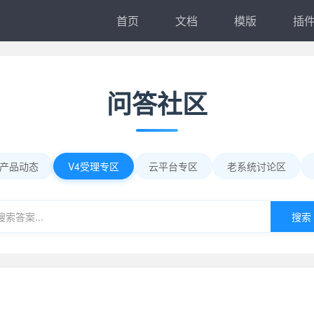
首页
文档
模版
插
问答社区
产品动态
V4受理专区
云平台专区
老系统讨论区
搜索