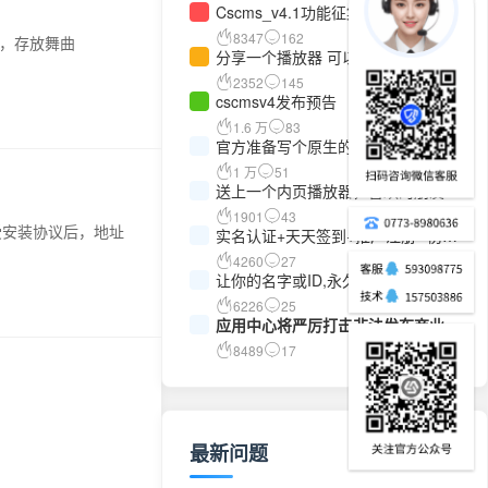
Cscms_v4.1功能征集意见
8347
162
盘，存放舞曲
分享一个播放器 可以用来做首页播
放器
2352
145
cscmsv4发布预告
1.6 万
83
官方准备写个原生的安卓APP，看看
有多少需求？
1 万
51
送上一个内页播放器，喜欢的朋友请
进！
1901
43
2.接受安装协议后，地址
实名认证+天天签到+推广注册--伤飞
工作室++扩展下载
4260
27
让你的名字或ID,永久驻留cscms的
手册里
6226
25
应用中心将严厉打击非法发布商业应
用，盗版商业应用的行为
8489
17
最新问题