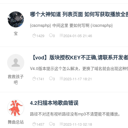
哪个大神知道 列表页面 如何写获取播放全
{cscmsphp} 中间这里 要如何写啊 {/cscmsphp}
宝
1429
0
2024-01-05 21:46
【vod】版块授权KEY不正确,请联系开发者
V4.0版本提示这个怎么解决，更换了域名就会出现这
救救孩子
1741
3
2023-11-17 18:21
吧
4.2扫描本地歌曲错误
路径不对还有视听路径没有mp3不清楚能不能播放。
舞曲总站
1457
0
2023-11-13 02:18