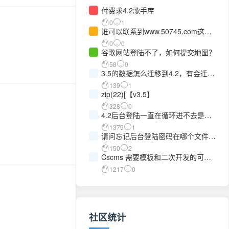
付费求4.2歌手库
0
1
谁可以联系到www.50745.com这个
站长
0
0
谷歌网站登陆不了，如何提交地图？
58
0
3.5的数据怎么迁移到4.2，有会迁移
的吗?有偿解决
139
1
zip(22)[【v3.5】
328
0
4.2后台登陆一直在循环进不去是什
么问题
1379
1
请问忘记后台登陆密码在哪个文件修
改？
150
2
Cscms 需要模板和二次开发的可以
滴滴我
1217
0
社区统计