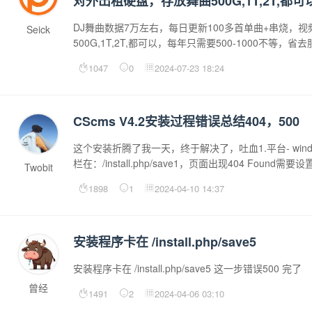
对外出租硬盘，存放舞曲500G,1T,2T,都
DJ舞曲数据7万左右，每日更新100多首单曲+串烧，视
Seick
500G,1T,2T,都可以，每年只需要500-1000不等，
1047
0
2024-07-23 18:24
CScms V4.2安装过程错误总结404，500
这个安装折腾了我一天，终于解决了，吐血1.平台- windows se
栏在：/install.php/save1，页面出现404 Found需要
Twobit
1898
1
2024-04-10 14:37
安装程序卡在 /install.php/save5
安装程序卡在 /install.php/save5 这一步错误500 完了
曾经
1491
2
2024-04-06 03:10