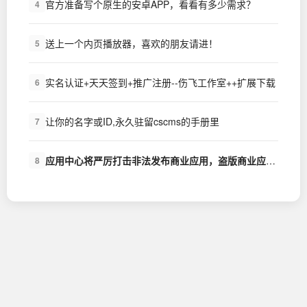
官方准备写个原生的安卓APP，看看有多少需求？
4
送上一个内页播放器，喜欢的朋友请进！
5
实名认证+天天签到+推广注册--伤飞工作室++扩展下载
6
让你的名字或ID,永久驻留cscms的手册里
7
应用中心将严厉打击非法发布商业应用，盗版商业应用的行为
8