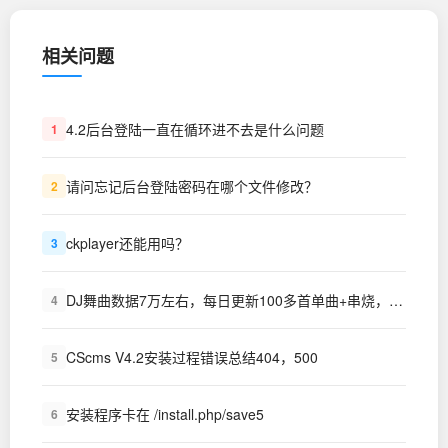
相关问题
4.2后台登陆一直在循环进不去是什么问题
1
请问忘记后台登陆密码在哪个文件修改？
2
ckplayer还能用吗？
3
DJ舞曲数据7万左右，每日更新100多首单曲+串烧，视频MP4舞曲7000首左右，对外出租,每月只需要200元。同时对外出租硬盘，存放舞曲500G,1T,2T,都可以，每年只需要500-1000不等，省去服务器费用，
4
CScms V4.2安装过程错误总结404，500
5
安装程序卡在 /install.php/save5
6