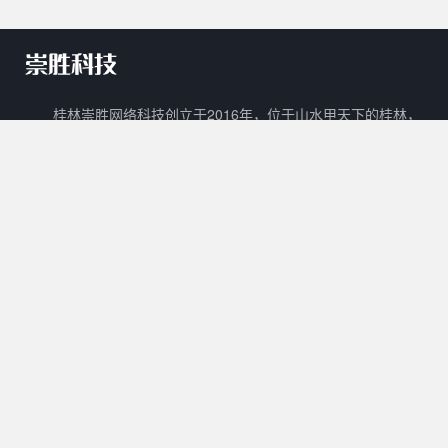
桂林崇胜网络科技创立于2016年，位于山水甲天下的桂林，
是一家新兴的网络科技有限公司。 崇胜网络科技以自主创新，研
发新技术新能力作为立足之本，以打造一个能够容纳生活门户、在
线教育、数字阅读、在线商城、广告平台等多样化功能的互联网生
态圈为目标。
核心产品
其他产品
关于我们
Cscms
崇胜阅读
用户协议
Mccms
崇胜统计
隐私政策
崇胜Saas框架
Ctcms
联系我们
崇胜商城
崇胜AI
许可协议