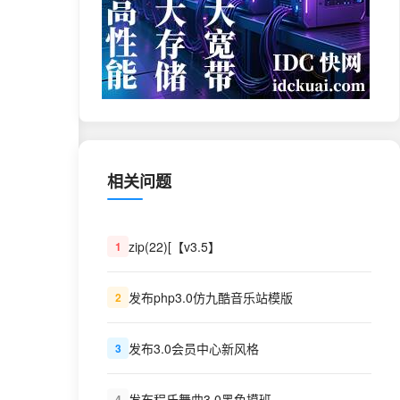
相关问题
zip(22)[【v3.5】
1
发布php3.0仿九酷音乐站模版
2
发布3.0会员中心新风格
3
发布程氏舞曲3.0黑色摸班
4