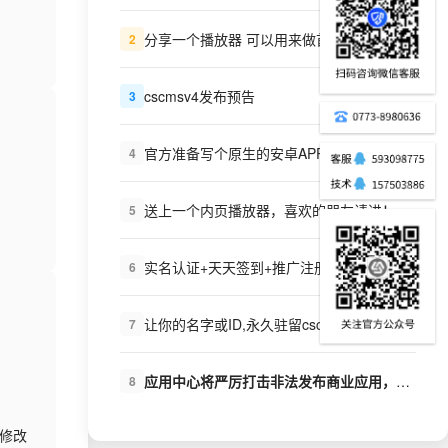
分享一个播放器 可以用来做首页播放器
2
cscmsv4发布预告
3
官方准备写个原生的安卓APP，看看有多少需求？
4
送上一个内页播放器，喜欢的朋友请进！
5
实名认证+天天签到+推广注册--伤飞工作室++扩展下载
6
让你的名字或ID,永久驻留cscms的手册里
7
应用中心将严厉打击非法发布商业应用，盗版商业应用的行为
8
修改