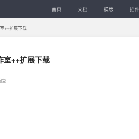
首页
文档
模版
插
室++扩展下载
作室++扩展下载
 回复