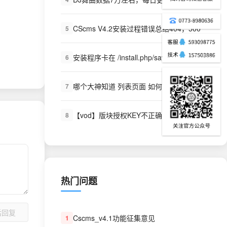
CScms V4.2安装过程错误总结404，500
5
安装程序卡在 /install.php/save5
6
哪个大神知道 列表页面 如何写获取播放全部路径标签
7
【vod】版块授权KEY不正确,请联系开发者获取授权KEY~!
8
热门问题
后回复
Cscms_v4.1功能征集意见
1