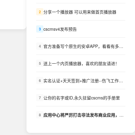
分享一个播放器 可以用来做首页播放器
2
cscmsv4发布预告
3
官方准备写个原生的安卓APP，看看有多少需求？
4
送上一个内页播放器，喜欢的朋友请进！
5
实名认证+天天签到+推广注册--伤飞工作室++扩展下载
6
让你的名字或ID,永久驻留cscms的手册里
7
应用中心将严厉打击非法发布商业应用，盗版商业应用的行为
8