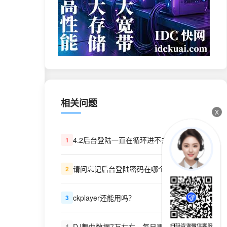
相关问题
X
4.2后台登陆一直在循环进不去是什么问题
1
请问忘记后台登陆密码在哪个文件修改？
2
ckplayer还能用吗？
3
DJ舞曲数据7万左右，每日更新100多首单曲+串烧，视频MP4舞曲7000首左右，对外出租,每月只需要200元。同时对外出租硬盘，存放舞曲500G,1T,2T,都可以，每年只需要500-1000不等，省去服务器费用，
4