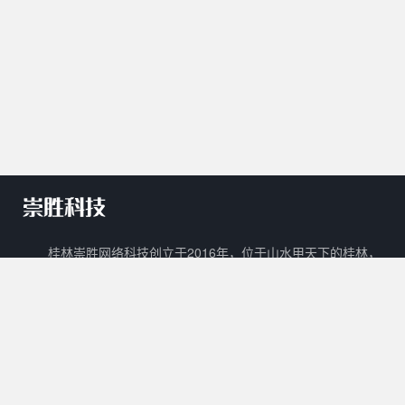
桂林崇胜网络科技创立于2016年，位于山水甲天下的桂林，
是一家新兴的网络科技有限公司。 崇胜网络科技以自主创新，研
发新技术新能力作为立足之本，以打造一个能够容纳生活门户、在
线教育、数字阅读、在线商城、广告平台等多样化功能的互联网生
态圈为目标。
核心产品
其他产品
关于我们