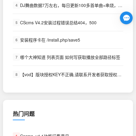
DJ舞曲数据7万左右，每日更新100多首单曲+串烧，视频MP4舞曲7000首左右，对外出租,每月只需要200元。同时对外出租硬盘，存放舞曲500G,1T,2T,都可以，每年只需要500-1000不等，省去服务器费用，
4
CScms V4.2安装过程错误总结404，500
5
安装程序卡在 /install.php/save5
6
哪个大神知道 列表页面 如何写获取播放全部路径标签
7
【vod】版块授权KEY不正确,请联系开发者获取授权KEY~!
8
热门问题
Cscms_v4.1功能征集意见