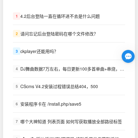
4.2后台登陆一直在循环进不去是什么问题
1
请问忘记后台登陆密码在哪个文件修改？
2
ckplayer还能用吗？
3
DJ舞曲数据7万左右，每日更新100多首单曲+串烧，视频MP4舞曲7000首左右，对外出租,每月只需要200元。同时对外出租硬盘，存放舞曲500G,1T,2T,都可以，每年只需要500-1000不等，省去服务器费用，
4
CScms V4.2安装过程错误总结404，500
5
安装程序卡在 /install.php/save5
6
哪个大神知道 列表页面 如何写获取播放全部路径标签
7