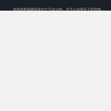
桂林崇胜网络科技创立于2016年，位于山水甲天下的桂林，
是一家新兴的网络科技有限公司。 崇胜网络科技以自主创新，研
发新技术新能力作为立足之本，以打造一个能够容纳生活门户、在
线教育、数字阅读、在线商城、广告平台等多样化功能的互联网生
态圈为目标。
核心产品
其他产品
关于我们
Cscms
崇胜阅读
用户协议
Mccms
崇胜统计
隐私政策
崇胜Saas框架
Ctcms
联系我们
崇胜商城
崇胜AI
许可协议
0773 - 8980636
工作时间：
10:00 - 20:00
QQ交流①群：
36465884