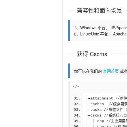
兼容性和面向场景
1、Windows 平台： IIS/Apache
2、Linux/Unix 平台： Apache/N
获得 Cscms
你可以在我们的
官网首页
或
</>
│─attachment //附
│─caches  //缓存目
│─packs //静态文件
│─cscms //系统核心
│  │─app //主应用目
│  │─config //模