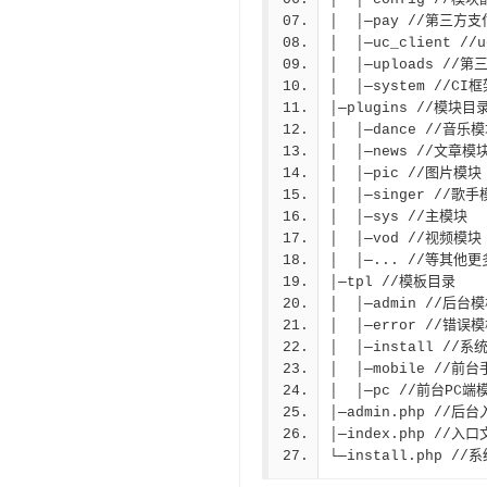
│  │─pay //第三方
│  │─uc_client //
│  │─uploads /
│  │─system //CI
│─plugins //模块目
│  │─dance //音乐
│  │─news //文章模
│  │─pic //图片模块
│  │─singer //歌
│  │─sys //主模块
│  │─vod //视频模块
│  │─... //等其他
│─tpl //模板目录
│  │─admin //后台
│  │─error //错误
│  │─install //
│  │─mobile //前
│  │─pc //前台PC端
│─admin.php /
│─index.php //入
└─install.php /