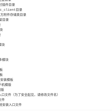
支付插件目录
uc_client目录
/第三方附件存储类目录
框架目录
录
模块
块
手模块
更多模块
模板
模板
系统安装模板
台手机模版
模版
/后台入口文件（为了安全起见，请修改文件名）
口文件
/系统安装入口文件