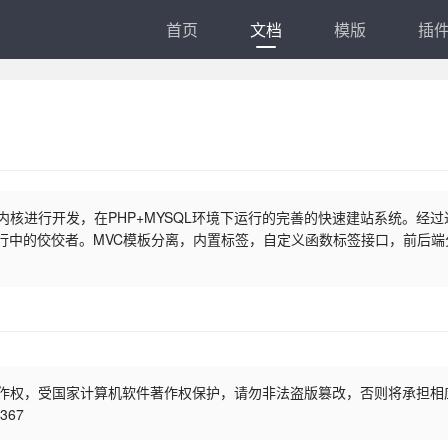
首页
文档
模版
插
框架内核进行开发，在PHP+MYSQL环境下运行的完善的快速建站系统。经
行中的佼佼者。MVC模板分离，内置标签，自定义函数标签接口，前后端
件著作权，受国家计算机软件著作权保护，请勿非法盗版篡改，否则将承担相
367