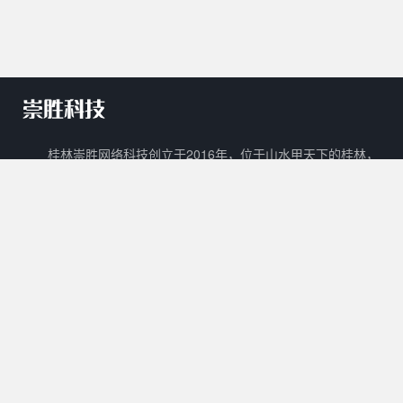
桂林崇胜网络科技创立于2016年，位于山水甲天下的桂林，
是一家新兴的网络科技有限公司。 崇胜网络科技以自主创新，研
发新技术新能力作为立足之本，以打造一个能够容纳生活门户、在
线教育、数字阅读、在线商城、广告平台等多样化功能的互联网生
态圈为目标。
核心产品
其他产品
关于我们
Cscms
崇胜阅读
用户协议
Mccms
崇胜统计
隐私政策
崇胜Saas框架
Ctcms
联系我们