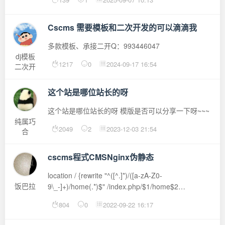
Cscms 需要模板和二次开发的可以滴滴我
多款模板、承接二开Q：993446047
dj模板
1217
0
2024-09-17 16:54
二次开
发
这个站是哪位站长的呀
这个站是哪位站长的呀 模版是否可以分享一下呀~~~
纯属巧
2049
2
2023-12-03 21:54
合
cscms程式CMSNginx伪静态
location / {rewrite "^([^.]*)/([a-zA-Z0-
饭巴拉
9\_-]+)/home(.*)$" /index.php/$1/home$2
last;rewrite "^([^.]*)/gbook$" /index.php/gbook la...
804
0
2022-09-22 16:17