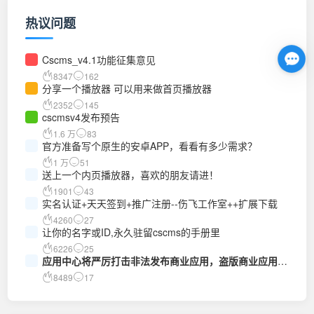
热议问题
Cscms_v4.1功能征集意见
8347
162
分享一个播放器 可以用来做首页播放器
2352
145
cscmsv4发布预告
1.6 万
83
官方准备写个原生的安卓APP，看看有多少需求？
1 万
51
送上一个内页播放器，喜欢的朋友请进！
1901
43
实名认证+天天签到+推广注册--伤飞工作室++扩展下载
4260
27
让你的名字或ID,永久驻留cscms的手册里
6226
25
应用中心将严厉打击非法发布商业应用，盗版商业应用的
行为
8489
17