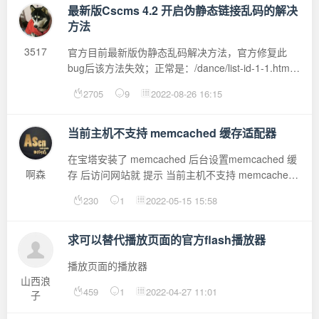
最新版Cscms 4.2 开启伪静态链接乱码的解决
方法
3517
官方目前最新版伪静态乱码解决方法，官方修复此
bug后该方法失效；正常是：/dance/list-id-1-1.html
最新版：/dance/list-%7Bsort%7D-%7Bid%7D-
2705
9
2022-08-26 16:15
%7Bpage%7D.html解决办法：找到
/cscms/app/helpers/common_helper...
当前主机不支持 memcached 缓存适配器
在宝塔安装了 memcached 后台设置memcached 缓
啊森
存 后访问网站就 提示 当前主机不支持 memcached
缓存适配器 cscms4.2怎么设置啊 求教程，
230
1
2022-05-15 15:58
求可以替代播放页面的官方flash播放器
播放页面的播放器
山西浪
459
1
2022-04-27 11:01
子