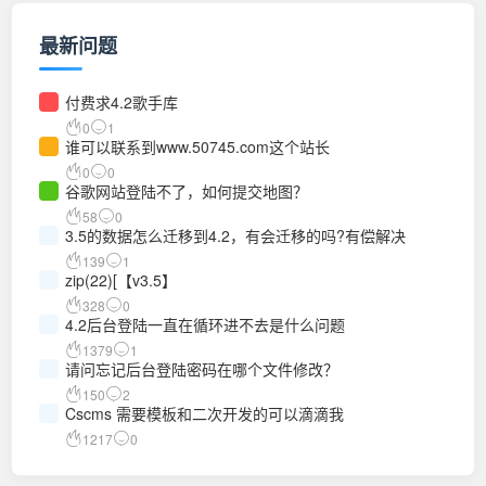
最新问题
付费求4.2歌手库
0
1
谁可以联系到www.50745.com这个站长
0
0
谷歌网站登陆不了，如何提交地图？
58
0
3.5的数据怎么迁移到4.2，有会迁移的吗?有偿解决
139
1
zip(22)[【v3.5】
328
0
4.2后台登陆一直在循环进不去是什么问题
1379
1
请问忘记后台登陆密码在哪个文件修改？
150
2
Cscms 需要模板和二次开发的可以滴滴我
1217
0