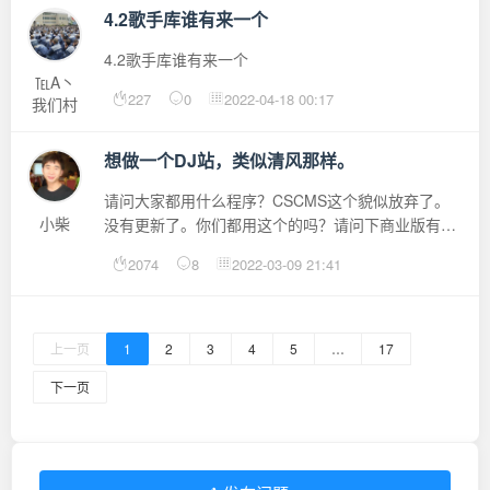
4.2歌手库谁有来一个
4.2歌手库谁有来一个
℡A丶
227
0
2022-04-18 00:17
我们村
里有条
河
想做一个DJ站，类似清风那样。
请问大家都用什么程序？CSCMS这个貌似放弃了。
小柴
没有更新了。你们都用这个的吗？请问下商业版有更
新吗？有没DJ站专用的模板？
2074
8
2022-03-09 21:41
上一页
1
2
3
4
5
…
17
下一页