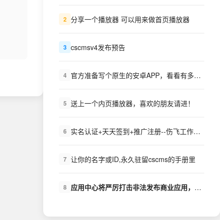
分享一个播放器 可以用来做首页播放器
2
cscmsv4发布预告
3
官方准备写个原生的安卓APP，看看有多少需求？
4
送上一个内页播放器，喜欢的朋友请进！
5
实名认证+天天签到+推广注册--伤飞工作室++扩展下载
6
让你的名字或ID,永久驻留cscms的手册里
7
应用中心将严厉打击非法发布商业应用，盗版商业应用的行为
8