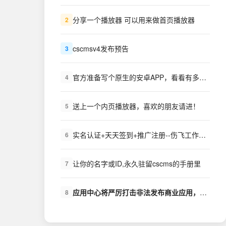
分享一个播放器 可以用来做首页播放器
2
cscmsv4发布预告
3
官方准备写个原生的安卓APP，看看有多少需求？
4
送上一个内页播放器，喜欢的朋友请进！
5
实名认证+天天签到+推广注册--伤飞工作室++扩展下载
6
让你的名字或ID,永久驻留cscms的手册里
7
应用中心将严厉打击非法发布商业应用，盗版商业应用的行为
8