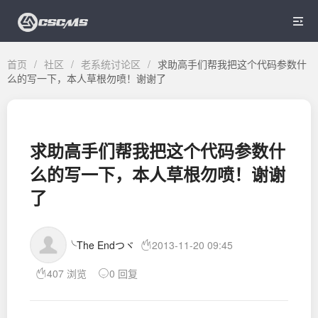

首页
/
社区
/
老系统讨论区
/
求助高手们帮我把这个代码参数什
么的写一下，本人草根勿喷！谢谢了
求助高手们帮我把这个代码参数什
么的写一下，本人草根勿喷！谢谢
了
╰The Endつヾ
2013-11-20 09:45
407 浏览
0 回复