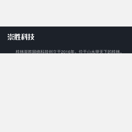
桂林崇胜网络科技创立于2016年，位于山水甲天下的桂林，
是一家新兴的网络科技有限公司。 崇胜网络科技以自主创新，研
发新技术新能力作为立足之本，以打造一个能够容纳生活门户、在
线教育、数字阅读、在线商城、广告平台等多样化功能的互联网生
态圈为目标。
核心产品
其他产品
关于我们
Cscms
崇胜阅读
用户协议
Mccms
崇胜统计
隐私政策
崇胜Saas框架
Ctcms
联系我们