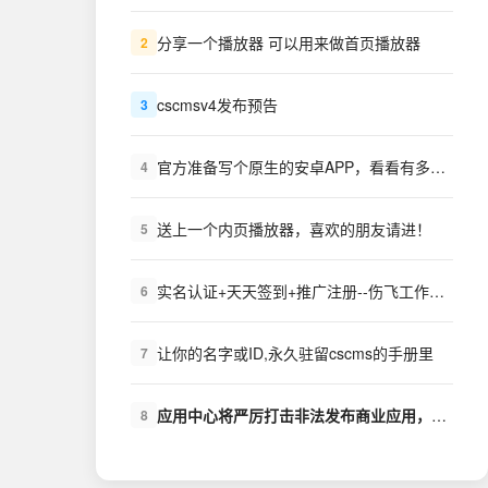
分享一个播放器 可以用来做首页播放器
2
cscmsv4发布预告
3
官方准备写个原生的安卓APP，看看有多少需求？
4
送上一个内页播放器，喜欢的朋友请进！
5
实名认证+天天签到+推广注册--伤飞工作室++扩展下载
6
让你的名字或ID,永久驻留cscms的手册里
7
应用中心将严厉打击非法发布商业应用，盗版商业应用的行为
8