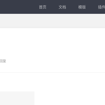
首页
文档
模版
插
 回复