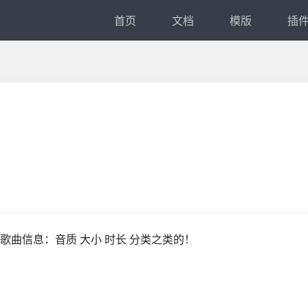
首页
文档
模版
插
曲信息：音质 大小 时长 分类之类的！