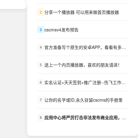
分享一个播放器 可以用来做首页播放器
2
cscmsv4发布预告
3
官方准备写个原生的安卓APP，看看有多少需求？
4
送上一个内页播放器，喜欢的朋友请进！
5
实名认证+天天签到+推广注册--伤飞工作室++扩展下载
6
让你的名字或ID,永久驻留cscms的手册里
7
应用中心将严厉打击非法发布商业应用，盗版商业应用的行为
8