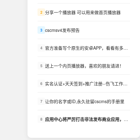
分享一个播放器 可以用来做首页播放器
2
cscmsv4发布预告
3
官方准备写个原生的安卓APP，看看有多少需求？
4
送上一个内页播放器，喜欢的朋友请进！
5
实名认证+天天签到+推广注册--伤飞工作室++扩展下载
6
让你的名字或ID,永久驻留cscms的手册里
7
应用中心将严厉打击非法发布商业应用，盗版商业应用的行为
8