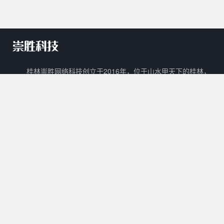
桂林崇胜网络科技创立于2016年，位于山水甲天下的桂林，
是一家新兴的网络科技有限公司。 崇胜网络科技以自主创新，研
发新技术新能力作为立足之本，以打造一个能够容纳生活门户、在
线教育、数字阅读、在线商城、广告平台等多样化功能的互联网生
态圈为目标。
核心产品
其他产品
关于我们
Cscms
崇胜阅读
用户协议
Mccms
崇胜统计
隐私政策
崇胜Saas框架
Ctcms
联系我们
崇胜商城
崇胜AI
许可协议