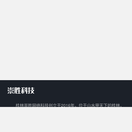
桂林崇胜网络科技创立于2016年，位于山水甲天下的桂林，
是一家新兴的网络科技有限公司。 崇胜网络科技以自主创新，研
发新技术新能力作为立足之本，以打造一个能够容纳生活门户、在
线教育、数字阅读、在线商城、广告平台等多样化功能的互联网生
态圈为目标。