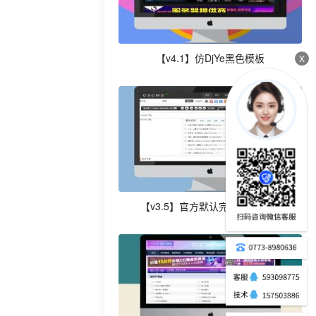
【v4.1】仿DjYe黑色模板
X
【v3.5】官方默认完整整站模板!