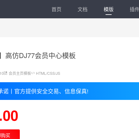
首页
文档
模版
插
.5】高仿DJ77会员中心模板
10
会员主页模板
HTML/CSS/JS
承诺丨官方提供安全交易、信息保真!
.00
即购买