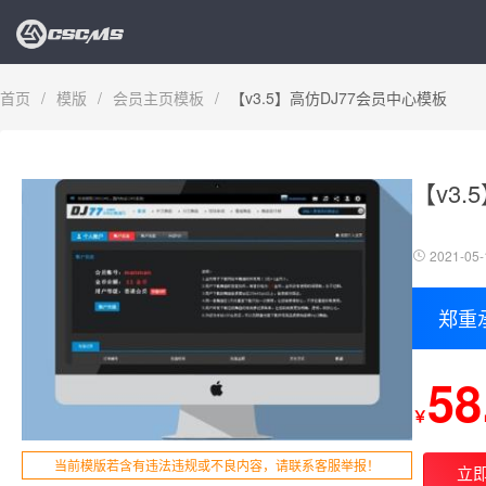
首页
/
模版
/
会员主页模板
/
【v3.5】高仿DJ77会员中心模板
【v3
2021-05-
郑重
58
￥
当前模版若含有违法违规或不良内容，请联系客服举报！
立