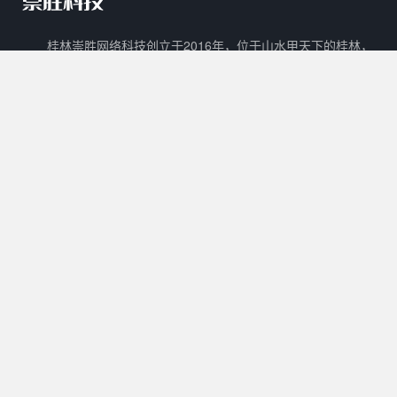
桂林崇胜网络科技创立于2016年，位于山水甲天下的桂林，
是一家新兴的网络科技有限公司。 崇胜网络科技以自主创新，研
发新技术新能力作为立足之本，以打造一个能够容纳生活门户、在
线教育、数字阅读、在线商城、广告平台等多样化功能的互联网生
态圈为目标。
核心产品
其他产品
关于我们
Cscms
崇胜阅读
用户协议
Mccms
崇胜统计
隐私政策
崇胜Saas框架
Ctcms
联系我们
崇胜商城
崇胜AI
许可协议
0773 - 8980636
工作时间：
10:00 - 20:00