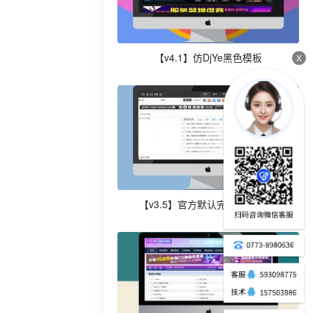
【v4.1】仿DjYe黑色模板
X
【v3.5】官方默认完整整站模板!