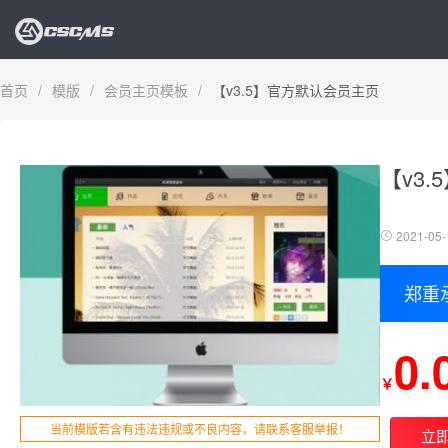
首页
/
模版
/
会员主页模板
/
【v3.5】官方默认会员主页
【v3
2021-05-
郑重
0.
￥
当前模版若含有违法违规或不良内容，请联系客服举报！
立