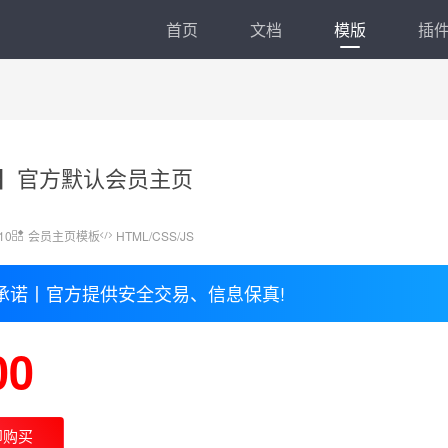
首页
文档
模版
插
.5】官方默认会员主页
10
会员主页模板
HTML/CSS/JS
承诺丨官方提供安全交易、信息保真!
00
即购买