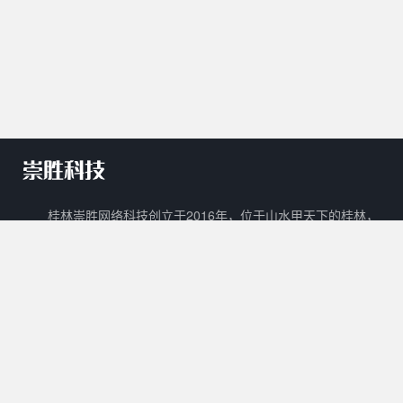
桂林崇胜网络科技创立于2016年，位于山水甲天下的桂林，
是一家新兴的网络科技有限公司。 崇胜网络科技以自主创新，研
发新技术新能力作为立足之本，以打造一个能够容纳生活门户、在
线教育、数字阅读、在线商城、广告平台等多样化功能的互联网生
态圈为目标。
核心产品
其他产品
关于我们
Cscms
崇胜阅读
用户协议