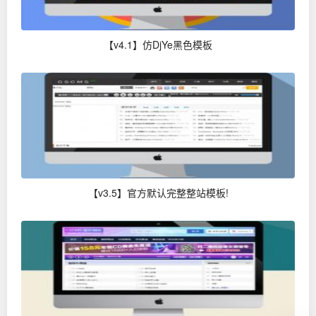
【v4.1】仿DjYe黑色模板
【v3.5】官方默认完整整站模板!