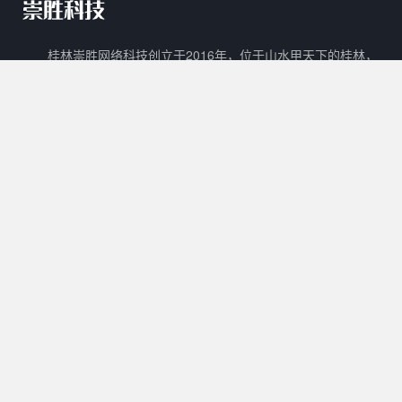
桂林崇胜网络科技创立于2016年，位于山水甲天下的桂林，
是一家新兴的网络科技有限公司。 崇胜网络科技以自主创新，研
发新技术新能力作为立足之本，以打造一个能够容纳生活门户、在
线教育、数字阅读、在线商城、广告平台等多样化功能的互联网生
态圈为目标。
核心产品
其他产品
关于我们
Cscms
崇胜阅读
用户协议
Mccms
崇胜统计
隐私政策
崇胜Saas框架
Ctcms
联系我们
崇胜商城
崇胜AI
许可协议
0773 - 8980636
工作时间：
10:00 - 20:00