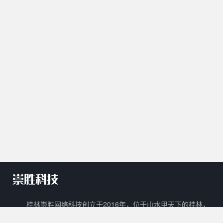
桂林崇胜网络科技创立于2016年，位于山水甲天下的桂林，
是一家新兴的网络科技有限公司。 崇胜网络科技以自主创新，研