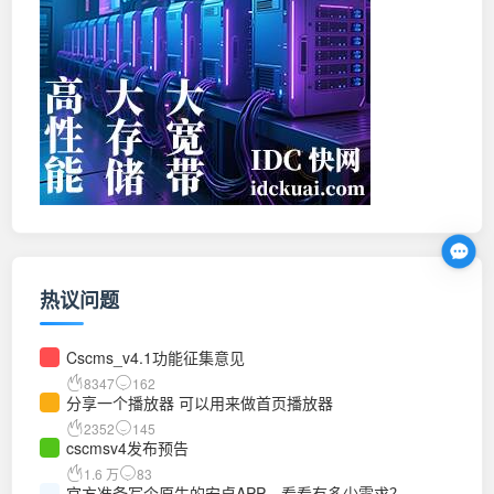
热议问题
Cscms_v4.1功能征集意见
8347
162
分享一个播放器 可以用来做首页播放器
2352
145
cscmsv4发布预告
1.6 万
83
官方准备写个原生的安卓APP，看看有多少需求？