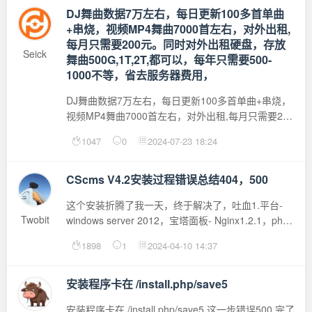
DJ舞曲数据7万左右，每日更新100多首单曲
+串烧，视频MP4舞曲7000首左右，对外出租,
每月只需要200元。同时对外出租硬盘，存放
Seick
舞曲500G,1T,2T,都可以，每年只需要500-
1000不等，省去服务器费用，
DJ舞曲数据7万左右，每日更新100多首单曲+串烧，
视频MP4舞曲7000首左右，对外出租,每月只需要200
元。同时对外出租硬盘，存放舞曲500G,1T,2T,都可
1047
0
2024-07-23 18:24
以，每年只需要500-1000不等，省去服务器费用，
CScms V4.2安装过程错误总结404，500
这个安装折腾了我一天，终于解决了，吐血1.平台-
Twobit
windows server 2012，宝塔面板- Nginx1.2.1，php
7.2， mysql5.7.382.接受安装协议后，地址栏
1898
1
2024-04-10 14:37
在：/install.php/save1，页面出现404 Found需要设
置网站的伪静态：重点在install...
安装程序卡在 /install.php/save5
安装程序卡在 /install.php/save5 这一步错误500 完了