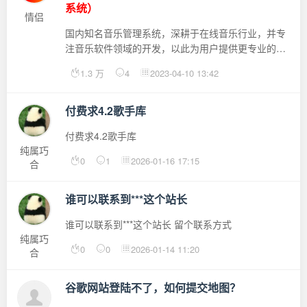
系统）
情侣
国内知名音乐管理系统，深耕于在线音乐行业，并专
注音乐软件领域的开发，以此为用户提供更专业的音
乐平台系统.多年的研发经验和跨行业的文化交流，为
1.3 万
4
2023-04-10 13:42
您提供多维的、强大的功能体验，从功能到性能，全
面满足您的诉求。崇胜cms saas（一款多元化的saas
框架 支持多模块 不同领域的系统）崇胜cms saas ...
付费求4.2歌手库
付费求4.2歌手库
纯属巧
0
1
2026-01-16 17:15
合
谁可以联系到***这个站长
谁可以联系到***这个站长 留个联系方式
纯属巧
0
0
2026-01-14 11:20
合
谷歌网站登陆不了，如何提交地图？