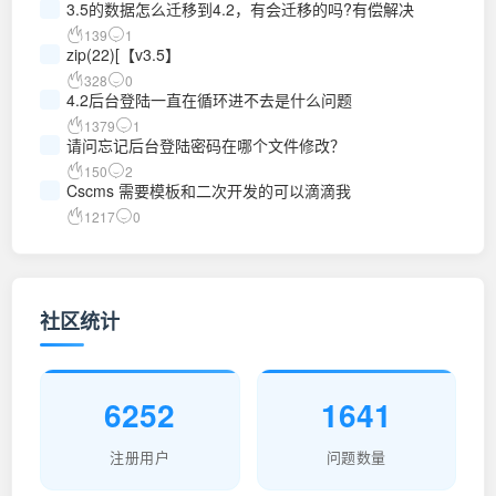
3.5的数据怎么迁移到4.2，有会迁移的吗?有偿解决
139
1
zip(22)[【v3.5】
328
0
4.2后台登陆一直在循环进不去是什么问题
1379
1
请问忘记后台登陆密码在哪个文件修改？
150
2
Cscms 需要模板和二次开发的可以滴滴我
1217
0
社区统计
6252
1641
注册用户
问题数量