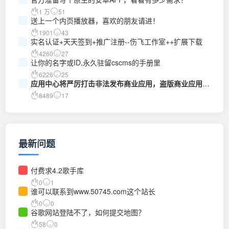
1 万
51
送上一个内页播放器，喜欢的朋友请进！
1901
43
实名认证+天天签到+推广注册--伤飞工作室++扩展下载
4260
27
让你的名字或ID,永久驻留cscms的手册里
6226
25
应用中心将严厉打击非法发布商业应用，盗版商业应用的
行为
8489
17
最新问题
付费求4.2歌手库
0
1
谁可以联系到www.50745.com这个站长
0
0
谷歌网站登陆不了，如何提交地图？
58
0