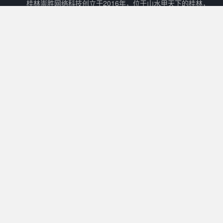
桂林崇胜网络科技创立于2016年，位于山水甲天下的桂林，
是一家新兴的网络科技有限公司。 崇胜网络科技以自主创新，研
发新技术新能力作为立足之本，以打造一个能够容纳生活门户、在
线教育、数字阅读、在线商城、广告平台等多样化功能的互联网生
态圈为目标。
核心产品
其他产品
关于我们
Cscms
崇胜阅读
用户协议
Mccms
崇胜统计
隐私政策
崇胜Saas框架
Ctcms
联系我们
崇胜商城
崇胜AI
许可协议
0773 - 8980636
工作时间：
10:00 - 20:00
QQ交流①群：
36465884
QQ交流②群：
554317137