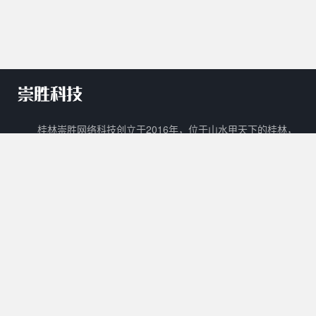
桂林崇胜网络科技创立于2016年，位于山水甲天下的桂林，
是一家新兴的网络科技有限公司。 崇胜网络科技以自主创新，研
发新技术新能力作为立足之本，以打造一个能够容纳生活门户、在
线教育、数字阅读、在线商城、广告平台等多样化功能的互联网生
态圈为目标。
核心产品
其他产品
关于我们
Cscms
崇胜阅读
用户协议
Mccms
崇胜统计
隐私政策
崇胜Saas框架
Ctcms
联系我们