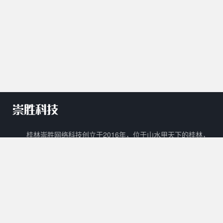
桂林崇胜网络科技创立于2016年，位于山水甲天下的桂林，
是一家新兴的网络科技有限公司。 崇胜网络科技以自主创新，研
发新技术新能力作为立足之本，以打造一个能够容纳生活门户、在
线教育、数字阅读、在线商城、广告平台等多样化功能的互联网生
态圈为目标。
核心产品
其他产品
关于我们