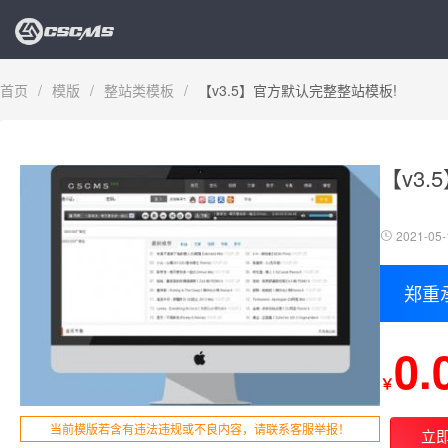
首页
/
模版
/
整站类模板
/
【v3.5】官方默认完整整站模板!
【v3
2021-05-
郑重
0.
￥
当前模版若含有违法违规或不良内容，请联系客服举报！
立