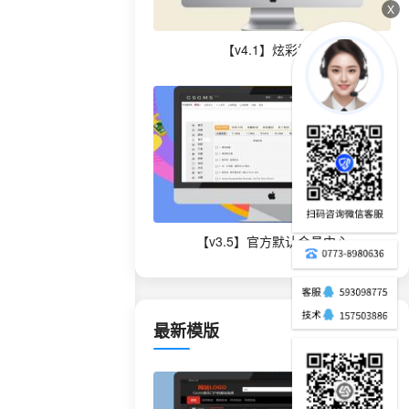
X
【v4.1】炫彩模版
【v3.5】官方默认会员中心
最新模版