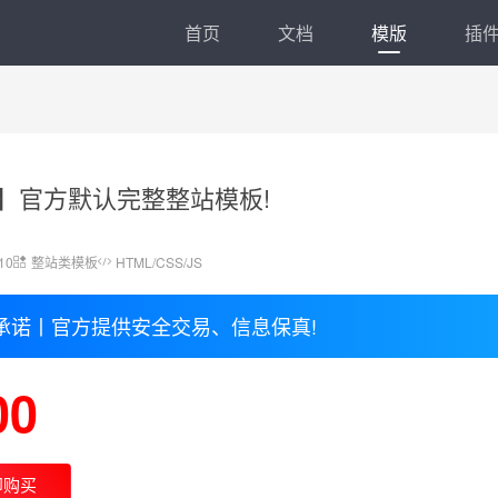
首页
文档
模版
插
.5】官方默认完整整站模板!
10
整站类模板
HTML/CSS/JS
承诺丨官方提供安全交易、信息保真!
00
即购买