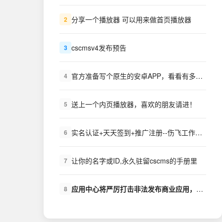
分享一个播放器 可以用来做首页播放器
2
cscmsv4发布预告
3
官方准备写个原生的安卓APP，看看有多少需求？
4
送上一个内页播放器，喜欢的朋友请进！
5
实名认证+天天签到+推广注册--伤飞工作室++扩展下载
6
让你的名字或ID,永久驻留cscms的手册里
7
应用中心将严厉打击非法发布商业应用，盗版商业应用的行为
8