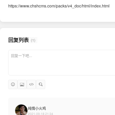
https://www.chshcms.com/packs/v4_doc/html/index.html
回复列表
(1)
纯情小火鸡
2021-09-18 21:34