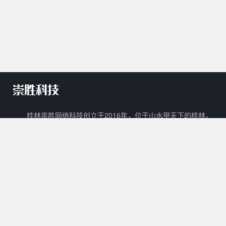
桂林崇胜网络科技创立于2016年，位于山水甲天下的桂林，
是一家新兴的网络科技有限公司。 崇胜网络科技以自主创新，研
发新技术新能力作为立足之本，以打造一个能够容纳生活门户、在
线教育、数字阅读、在线商城、广告平台等多样化功能的互联网生
态圈为目标。
核心产品
其他产品
关于我们
Cscms
崇胜阅读
用户协议