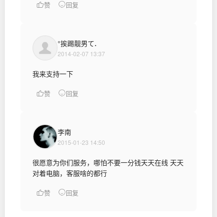
赞
回复
°挨踢靓男て．
2014-02-07 13:37
我来支持一下
赞
回复
李南
2015-01-23 14:50
很愿意为你们服务，哪怕不要一分钱天天在线 天天
对着电脑，客服啥的都行
赞
回复