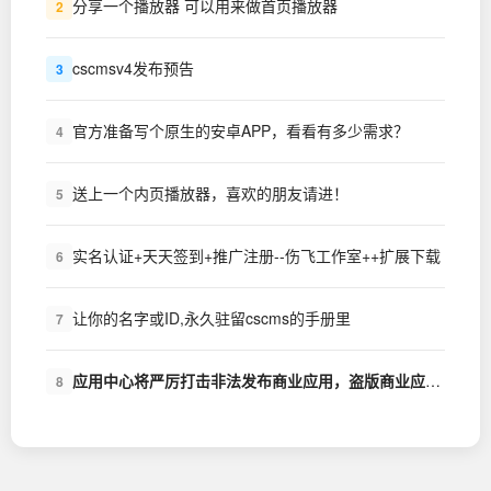
分享一个播放器 可以用来做首页播放器
2
cscmsv4发布预告
3
官方准备写个原生的安卓APP，看看有多少需求？
4
送上一个内页播放器，喜欢的朋友请进！
5
实名认证+天天签到+推广注册--伤飞工作室++扩展下载
6
让你的名字或ID,永久驻留cscms的手册里
7
应用中心将严厉打击非法发布商业应用，盗版商业应用的行为
8