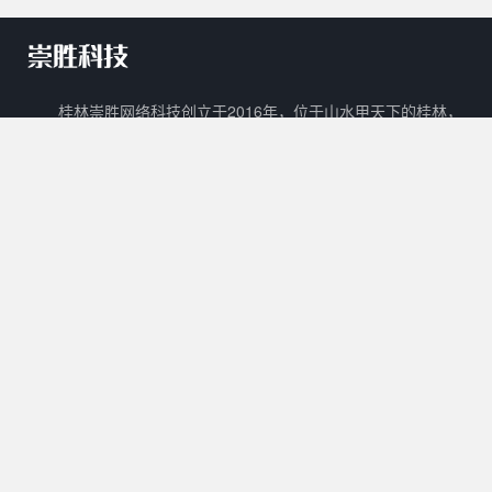
桂林崇胜网络科技创立于2016年，位于山水甲天下的桂林，
是一家新兴的网络科技有限公司。 崇胜网络科技以自主创新，研
发新技术新能力作为立足之本，以打造一个能够容纳生活门户、在
线教育、数字阅读、在线商城、广告平台等多样化功能的互联网生
态圈为目标。
核心产品
其他产品
关于我们
Cscms
崇胜阅读
用户协议
Mccms
崇胜统计
隐私政策
崇胜Saas框架
Ctcms
联系我们
崇胜商城
崇胜AI
许可协议
0773 - 8980636