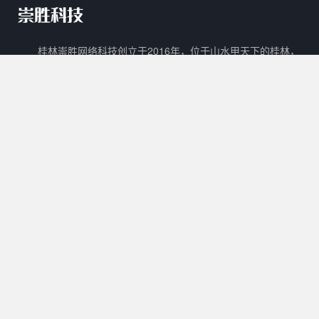
桂林崇胜网络科技创立于2016年，位于山水甲天下的桂林，
是一家新兴的网络科技有限公司。 崇胜网络科技以自主创新，研
发新技术新能力作为立足之本，以打造一个能够容纳生活门户、在
线教育、数字阅读、在线商城、广告平台等多样化功能的互联网生
态圈为目标。
核心产品
其他产品
关于我们
Cscms
崇胜阅读
用户协议
Mccms
崇胜统计
隐私政策
崇胜Saas框架
Ctcms
联系我们
崇胜商城
崇胜AI
许可协议
0773 - 8980636
工作时间：
10:00 - 20:00