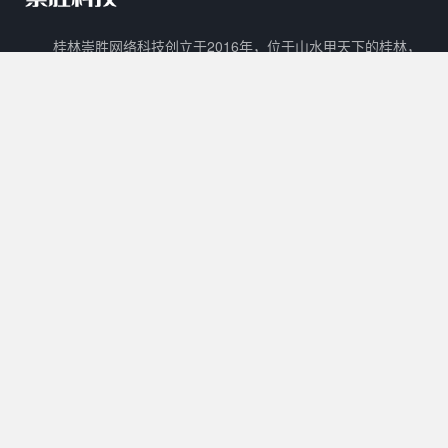
桂林崇胜网络科技创立于2016年，位于山水甲天下的桂林，
是一家新兴的网络科技有限公司。 崇胜网络科技以自主创新，研
发新技术新能力作为立足之本，以打造一个能够容纳生活门户、在
线教育、数字阅读、在线商城、广告平台等多样化功能的互联网生
态圈为目标。
核心产品
其他产品
关于我们
Cscms
崇胜阅读
用户协议
Mccms
崇胜统计
隐私政策
崇胜Saas框架
Ctcms
联系我们
崇胜商城
崇胜AI
许可协议
0773 - 8980636
工作时间：
10:00 - 20:00