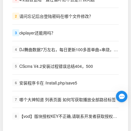
请问忘记后台登陆密码在哪个文件修改？
2
ckplayer还能用吗？
3
DJ舞曲数据7万左右，每日更新100多首单曲+串烧，视频MP4舞曲7000首左右，对外出租,每月只需要200元。同时对外出租硬盘，存放舞曲500G,1T,2T,都可以，每年只需要500-1000不等，省去服务器费用，
4
CScms V4.2安装过程错误总结404，500
5
安装程序卡在 /install.php/save5
6
哪个大神知道 列表页面 如何写获取播放全部路径标签
7
【vod】版块授权KEY不正确,请联系开发者获取授权KEY~!
8